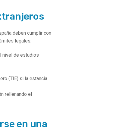
xtranjeros
España deben cumplir con
ámites legales:
l nivel de estudios
ero (TIE) si la estancia
ón rellenando el
rse en una