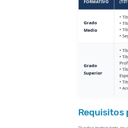
FORMATIVO
(TÍ
• Tí
Grado
• Tí
• Tí
Medio
• S
• Tí
• Tí
Prof
Grado
• Tí
Superior
Espe
• Ti
• A
Requisitos 