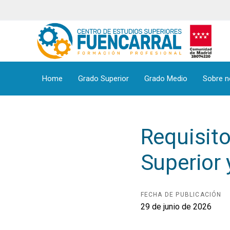
Skip
Skip
links
to
primary
navigation
Skip
to
Home
Grado Superior
Grado Medio
Sobre n
content
Requisit
Superior
FECHA DE PUBLICACIÓN
29 de junio de 2026