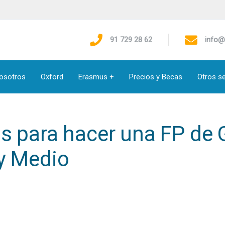
91 729 28 62
info@
osotros
Oxford
Erasmus +
Precios y Becas
Otros se
os para hacer una FP de 
 y Medio