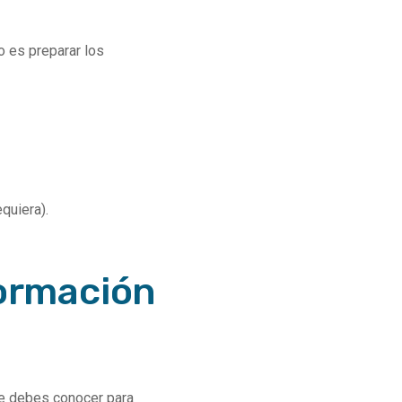
so es preparar los
quiera).
Formación
ue debes conocer para