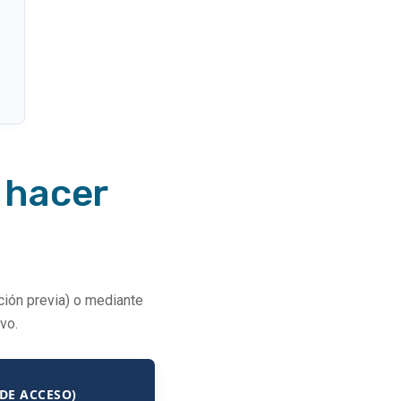
 hacer
ación previa) o mediante
vo.
DE ACCESO)