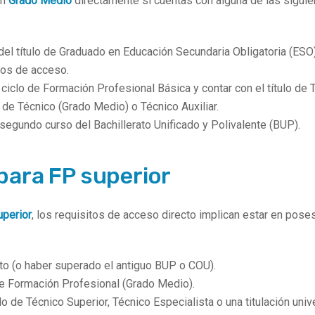
un
Grado Medio
directamente si cuentas con alguna de las sigui
el título de Graduado en Educación Secundaria Obligatoria (ESO)
tos de acceso.
iclo de Formación Profesional Básica y contar con el título de 
o de Técnico (Grado Medio) o Técnico Auxiliar.
segundo curso del Bachillerato Unificado y Polivalente (BUP).
para FP superior
uperior
, los requisitos de acceso directo implican estar en pose
ato (o haber superado el antiguo BUP o COU).
de Formación Profesional (Grado Medio).
o de Técnico Superior, Técnico Especialista o una titulación unive