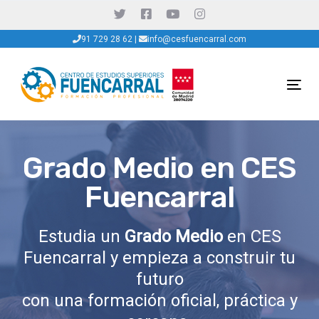
Skip
Skip
links
to
91 729 28 62
|
info@cesfuencarral.com
primary
navigation
Skip
Tog
to
nav
content
Grado Medio en CES
Fuencarral
Estudia un
Grado Medio
en CES
Fuencarral y empieza a construir tu
futuro
con una formación oficial, práctica y