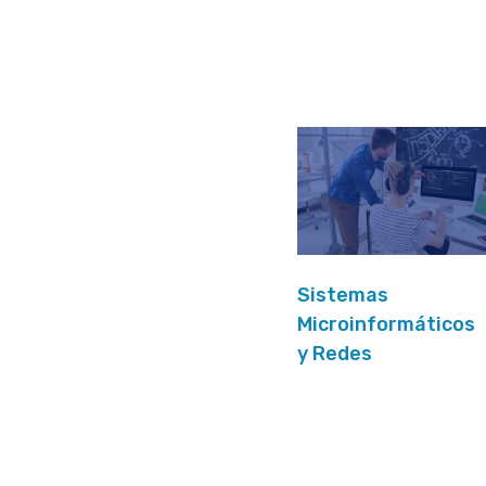
Skip
Skip
links
to
primary
navigation
Skip
to
content
Sistemas
Microinformáticos
y Redes